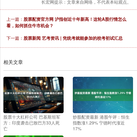
长宏网提示：文章来自网络，不代表本站观点。
上一篇：
股票配资官方网 沪指创近十年新高！这轮A股行情怎么
看，如何抓住牛市机会？
下一篇：
股票新闻 艺考资讯 | 凭统考就能参加的校考初试汇总
相关文章
股票十大杠杆公司 巴基斯坦军
炒股配资最新 港股午评：恒生
方：印度袭击已致巴方33人死
指数涨1.29% 宁德时代涨近
亡
17%